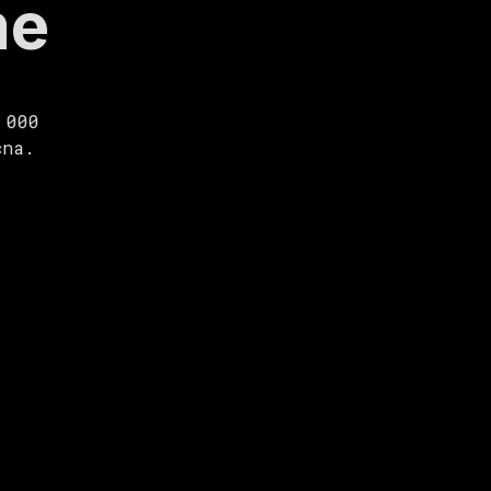
me
 000
cna.