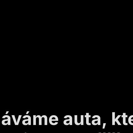
áváme auta, k