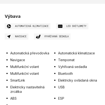
Výbava
AUTOMATICKÁ KLIMATIZACE
LED SVĚTLOMETY
NAVIGACE
VYHŘÍVANÁ SEDADLA
Automatická převodovka
Automatická klimatizace
Navigace
Tempomat
Multifunkční volant
Vyhřívaná sedadla
Multifunkční volant
Bluetooth
SmartLink
Elektricky ovládaná okna
Elektricky nastavitelná
USB
zrcátka
ABS
ESP