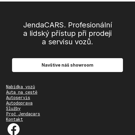
JendaCARS. Profesionální
a lidský přístup při prodeji
a servisu vozů.
Navštive náš showroom
Nabídka vozů
Auta na cestě
Autoservis
Autodoprava
Služby
Proč Jendacars
Kontakt