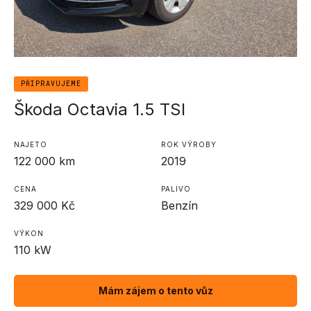
PŘIPRAVUJEME
Škoda Octavia 1.5 TSI
NAJETO
ROK VÝROBY
122 000
km
2019
CENA
PALIVO
329 000
Kč
Benzín
VÝKON
110
kW
Mám zájem o tento vůz