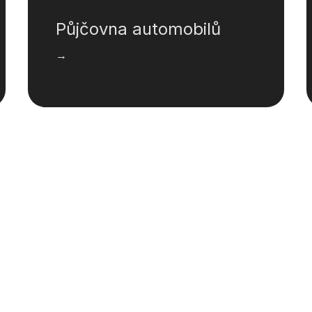
Půjčovna automobilů
→
Pojištění
→