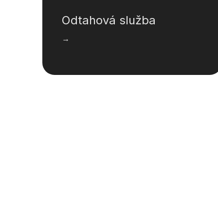
Odtahová služba
→
Čištění vozů
→