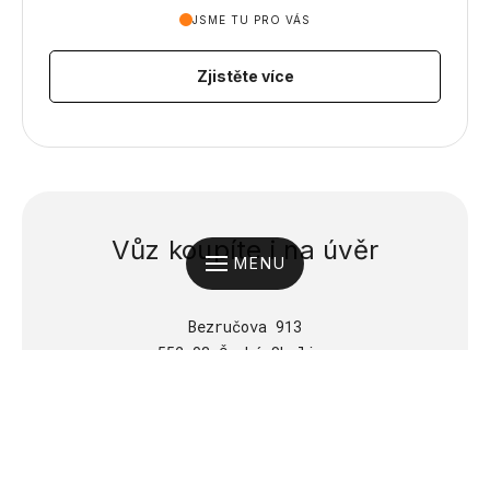
JSME TU PRO VÁS
Zjistěte více
Vůz koupíte i na úvěr
MENU
Bezručova
913
552 03 Česká Skalice
200m od sjezdu z obchvatu České Skalice
Ukázat na mapě