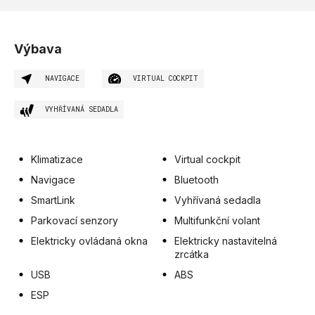
Výbava
NAVIGACE
VIRTUAL COCKPIT
VYHŘÍVANÁ SEDADLA
Klimatizace
Virtual cockpit
Navigace
Bluetooth
SmartLink
Vyhřívaná sedadla
Parkovací senzory
Multifunkční volant
Elektricky ovládaná okna
Elektricky nastavitelná
zrcátka
USB
ABS
ESP