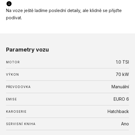
Na voze ještě ladíme poslední detaily, ale klidně se přijďte
podívat.
Parametry vozu
1.0 TSI
MOTOR
70
kW
VÝKON
Manuální
PŘEVODOVKA
EURO 6
EMISE
Hatchback
KAROSERIE
Ano
SERVISNÍ KNIHA