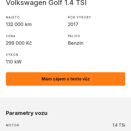
Volkswagen Golf 1.4 TSI
NAJETO
ROK VÝROBY
132 000
km
2017
CENA
PALIVO
299 000
Kč
Benzín
VÝKON
110
kW
Mám zájem o tento vůz
Parametry vozu
1.4 TSi
MOTOR