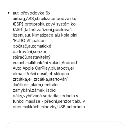
aut. převodovka,6x
airbag,ABS,stabilizace podvozku
(ESP),protiprokluzový systém kol
(ASR),tažné zařízení,posilovač
řízení,aut. klimatizace,alu kola,plní
'EURO VI',palubní
počítač,automatické
parkování,senzor
stěračů,nastavitelný
volant,multifunkční volant,Android
Auto,Apple CarPlay,bluetooth,el.
okna,střešní nosič,el. sklopná
zrcátka,el. zrcátka,startování
tlačítkem,alarm,centrální
zamykání,zámek řadící
páky,vyhřívaná sedadla,sedadla s
funkcí masáže - přední,senzor tlaku v
pneumatikách,mlhovky,USB,autorádio