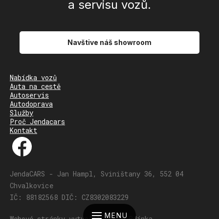
a servisu vozů.
Navštive náš showroom
Nabídka vozů
Auta na cestě
Autoservis
Autodoprava
Služby
Proč Jendacars
Kontakt
JendaCARS - Jan Hampl, Sviništany 36, 552 04
Chvalkovice
IČ: 88182568 DIČ: CZ8302083229
MENU
Webové stránky vytvořil Tomáš Bdínka