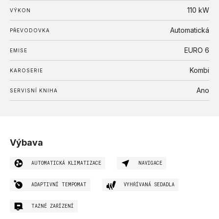
110
kW
VÝKON
Automatická
PŘEVODOVKA
EURO 6
EMISE
Kombi
KAROSERIE
Ano
SERVISNÍ KNIHA
Výbava
AUTOMATICKÁ KLIMATIZACE
NAVIGACE
ADAPTIVNÍ TEMPOMAT
VYHŘÍVANÁ SEDADLA
TAŽNÉ ZAŘÍZENÍ