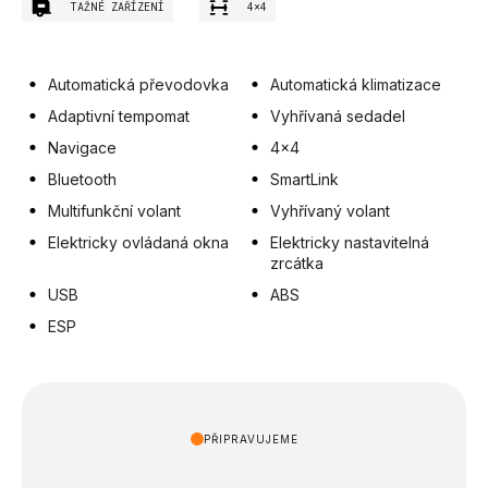
TAŽNÉ ZAŘÍZENÍ
4×4
Automatická převodovka
Automatická klimatizace
Adaptivní tempomat
Vyhřívaná sedadel
Navigace
4x4
Bluetooth
SmartLink
Multifunkční volant
Vyhřívaný volant
Elektricky ovládaná okna
Elektricky nastavitelná
zrcátka
USB
ABS
ESP
PŘIPRAVUJEME