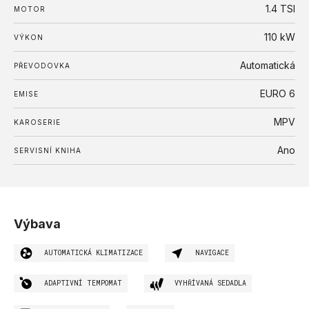
1.4 TSI
MOTOR
110
kW
VÝKON
Automatická
PŘEVODOVKA
EURO 6
EMISE
MPV
KAROSERIE
Ano
SERVISNÍ KNIHA
Výbava
AUTOMATICKÁ KLIMATIZACE
NAVIGACE
ADAPTIVNÍ TEMPOMAT
VYHŘÍVANÁ SEDADLA