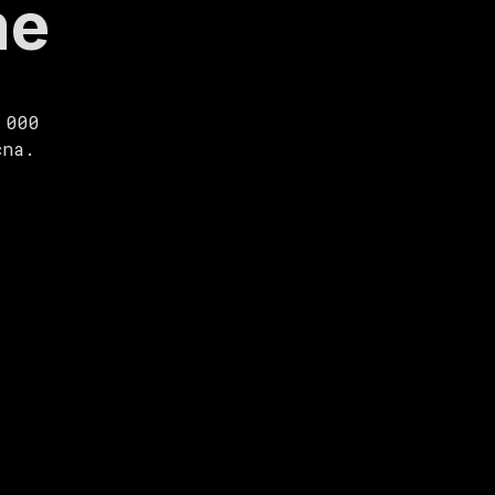
me
 000
cna.