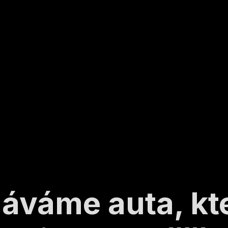
áváme auta, k