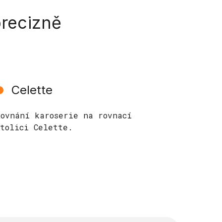
precizně
Celette
Rovnání karoserie na rovnací
stolici Celette.