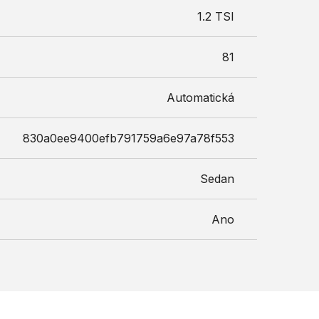
1.2 TSI
81
Automatická
830a0ee9400efb791759a6e97a78f553
Sedan
Ano