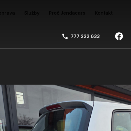
oprava
Služby
Proč Jendacars
Kontakt
777 222 633