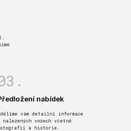
t.
síme
03.
Předložení nabídek
Sdělíme vám detailní informace
o nalezených vozech včetně
fotografií a historie.