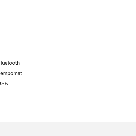
luetooth
Tempomat
USB