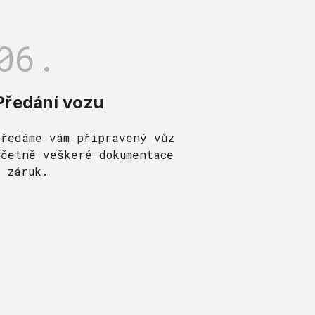
06.
Předání vozu
Předáme vám připravený vůz
včetně veškeré dokumentace
a záruk.