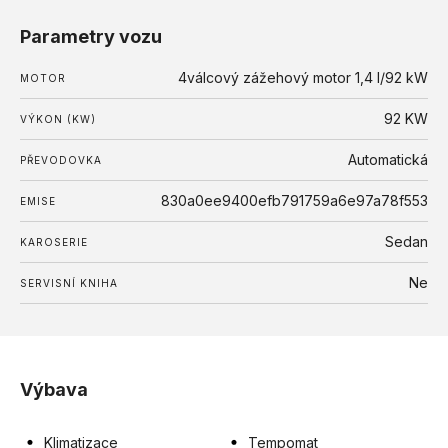
Parametry vozu
4válcový zážehový motor 1,4 l/92 kW
MOTOR
92 KW
VÝKON (KW)
Automatická
PŘEVODOVKA
830a0ee9400efb791759a6e97a78f553
EMISE
Sedan
KAROSERIE
Ne
SERVISNÍ KNIHA
Výbava
Klimatizace
Tempomat