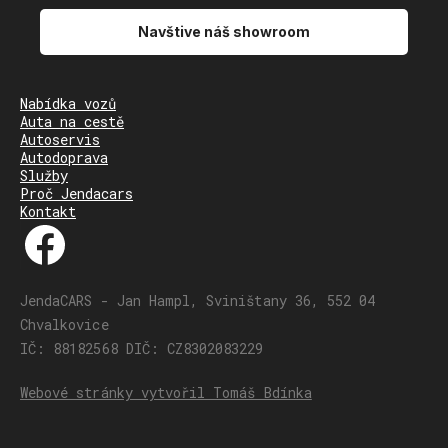
Navštive náš showroom
Nabídka vozů
Auta na cestě
Autoservis
Autodoprava
Služby
Proč Jendacars
Kontakt
JendaCARS - Jan Hampl, Sviništany 36, 552 04
Chvalkovice
IČ: 88182568 DIČ: CZ8302083229
Webové stránky vytvořil Tomáš Bdínka