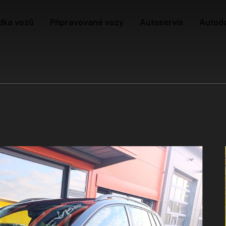
dka vozů
Připravované vozy
Autoservis
Autod