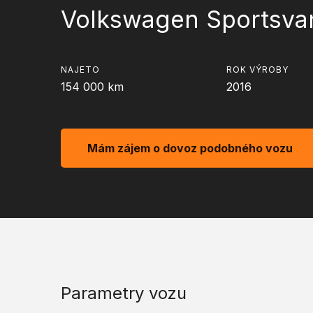
Volkswagen Sportsva
NAJETO
ROK VÝROBY
154 000
km
2016
Mám zájem o dovoz podobného vozu
Parametry vozu