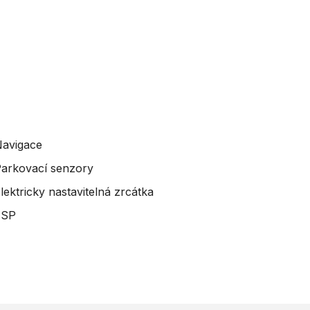
avigace
arkovací senzory
lektricky nastavitelná zrcátka
ESP