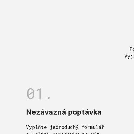
P
Vyj
01.
Nezávazná poptávka
Vyplňte jednoduchý formulář