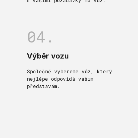
s vašimi požadavky na vůz.
04.
Výběr vozu
Společně vybereme vůz, který
nejlépe odpovídá vašim
představám.