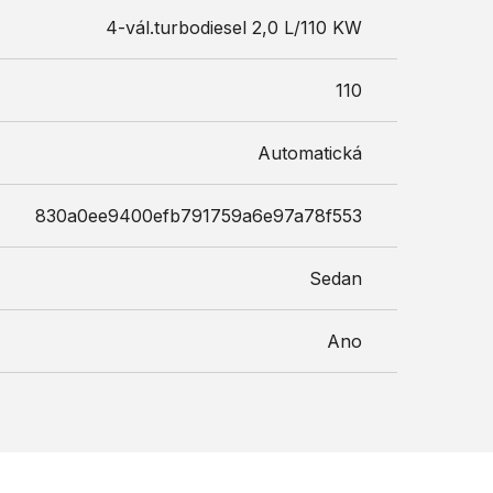
4-vál.turbodiesel 2,0 L/110 KW
110
Automatická
830a0ee9400efb791759a6e97a78f553
Sedan
Ano