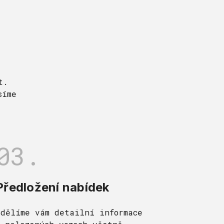
t.
síme
03.
Předložení nabídek
Sdělíme vám detailní informace