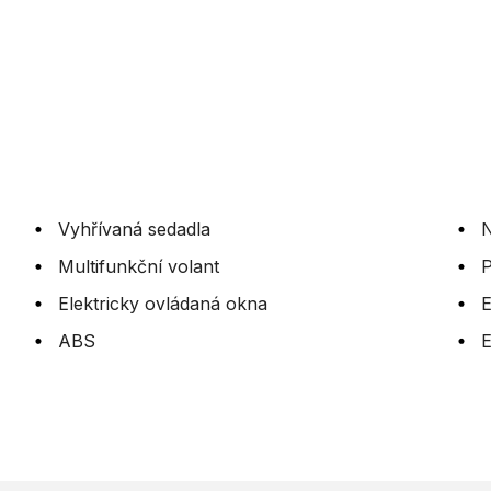
Vyhřívaná sedadla
N
Multifunkční volant
P
Elektricky ovládaná okna
E
ABS