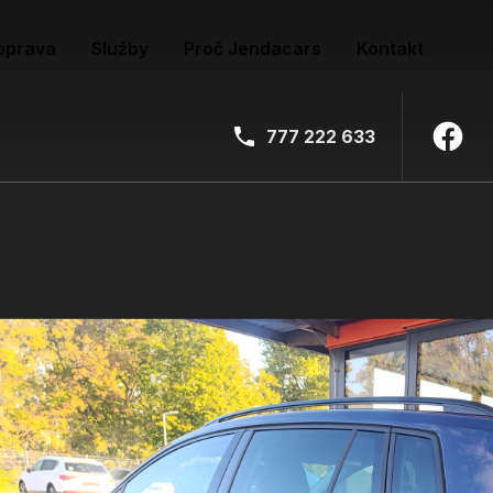
oprava
Služby
Proč Jendacars
Kontakt
777 222 633