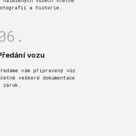
o nalezených vozech včetně
fotografií a historie.
06.
Předání vozu
Předáme vám připravený vůz
včetně veškeré dokumentace
a záruk.