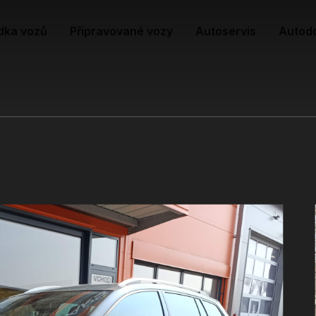
dka vozů
Připravované vozy
Autoservis
Autod