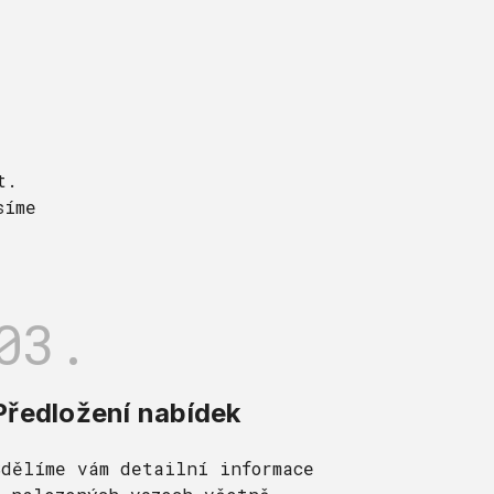
t.
síme
03.
Předložení nabídek
Sdělíme vám detailní informace