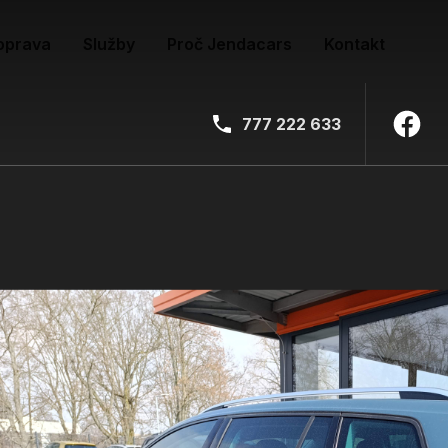
oprava
Služby
Proč Jendacars
Kontakt
777 222 633