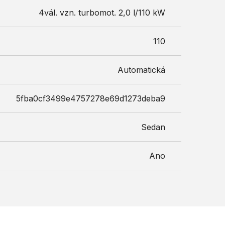
4vál. vzn. turbomot. 2,0 l/110 kW
110
Automatická
5fba0cf3499e4757278e69d1273deba9
Sedan
Ano