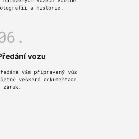
o nalezených vozech včetně
fotografií a historie.
06.
Předání vozu
Předáme vám připravený vůz
včetně veškeré dokumentace
a záruk.