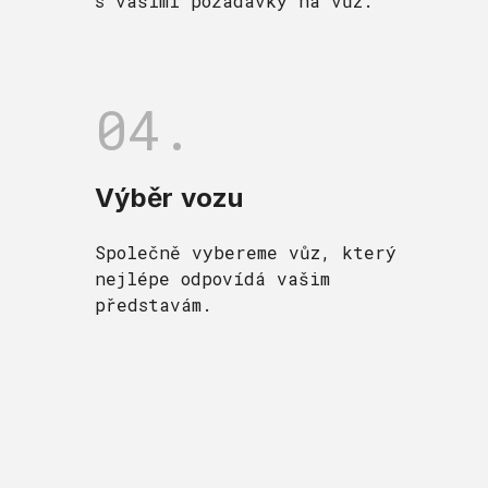
s vašimi požadavky na vůz.
04.
Výběr vozu
Společně vybereme vůz, který
nejlépe odpovídá vašim
představám.