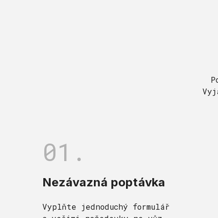
P
Vyj
01.
Nezávazná poptávka
Vyplňte jednoduchý formulář