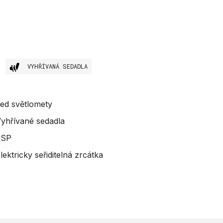
VYHŘÍVANÁ SEDADLA
ed světlomety
yhřívané sedadla
ESP
lektricky seřiditelná zrcátka