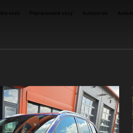
dka vozů
Připravované vozy
Autoservis
Autod