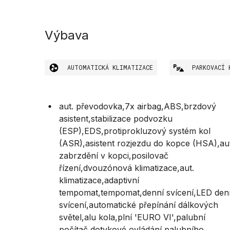
Výbava
AUTOMATICKÁ KLIMATIZACE
PARKOVACÍ 
aut. převodovka,7x airbag,ABS,brzdový
asistent,stabilizace podvozku
(ESP),EDS,protiprokluzový systém kol
(ASR),asistent rozjezdu do kopce (HSA),au
zabrzdění v kopci,posilovač
řízení,dvouzónová klimatizace,aut.
klimatizace,adaptivní
tempomat,tempomat,denní svícení,LED den
svícení,automatické přepínání dálkových
světel,alu kola,plní 'EURO VI',palubní
počítač,dotykové ovládání palubního