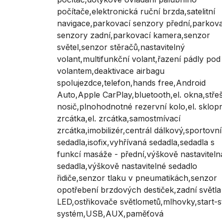
počítače,elektronická ruční brzda,satelitní
navigace,parkovací senzory přední,parkova
senzory zadní,parkovací kamera,senzor
světel,senzor stěračů,nastavitelný
volant,multifunkční volant,řazení pádly pod
volantem,deaktivace airbagu
spolujezdce,telefon,hands free,Android
Auto,Apple CarPlay,bluetooth,el. okna,stře
nosič,plnohodnotné rezervní kolo,el. sklop
zrcátka,el. zrcátka,samostmívací
zrcátka,imobilizér,centrál dálkový,sportovní
sedadla,isofix,vyhřívaná sedadla,sedadla s
funkcí masáže - přední,výškově nastaviteln
sedadla,výškově nastavitelné sedadlo
řidiče,senzor tlaku v pneumatikách,senzor
opotřebení brzdových destiček,zadní světla
LED,ostřikovače světlometů,mlhovky,start-
systém,USB,AUX,paměťová