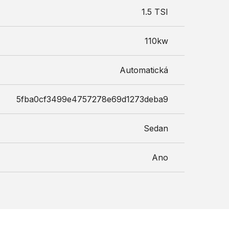
1.5 TSI
110kw
Automatická
5fba0cf3499e4757278e69d1273deba9
Sedan
Ano