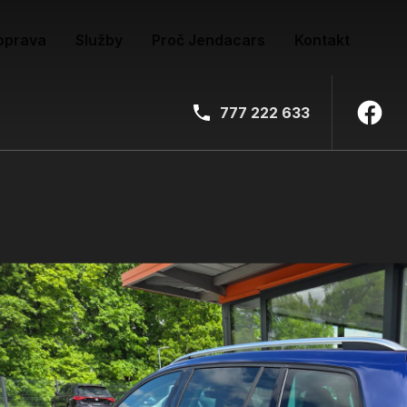
oprava
Služby
Proč Jendacars
Kontakt
777 222 633