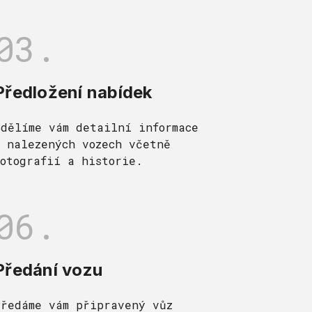
03.
Předložení nabídek
Sdělíme vám detailní informace
o nalezených vozech včetně
fotografií a historie.
06.
Předání vozu
Předáme vám připravený vůz