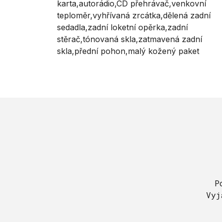
karta,autorádio,CD přehrávač,venkovní
teploměr,vyhřívaná zrcátka,dělená zadní
sedadla,zadní loketní opěrka,zadní
stěrač,tónovaná skla,zatmavená zadní
skla,přední pohon,malý kožený paket
P
Vyj