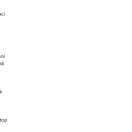
cí
šní
ná
á
stop