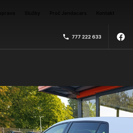
oprava
Služby
Proč Jendacars
Kontakt
777 222 633