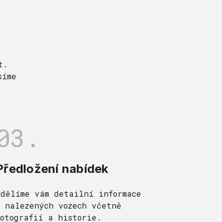
t.
síme
03.
Předložení nabídek
Sdělíme vám detailní informace
o nalezených vozech včetně
fotografií a historie.