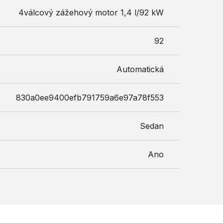
4válcový zážehový motor 1,4 l/92 kW
92
Automatická
830a0ee9400efb791759a6e97a78f553
Sedan
Ano