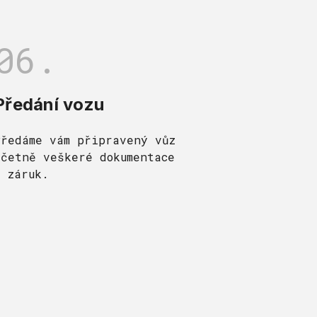
06.
Předání vozu
Předáme vám připravený vůz
včetně veškeré dokumentace
a záruk.