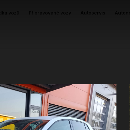
dka vozů
Připravované vozy
Autoservis
Autod