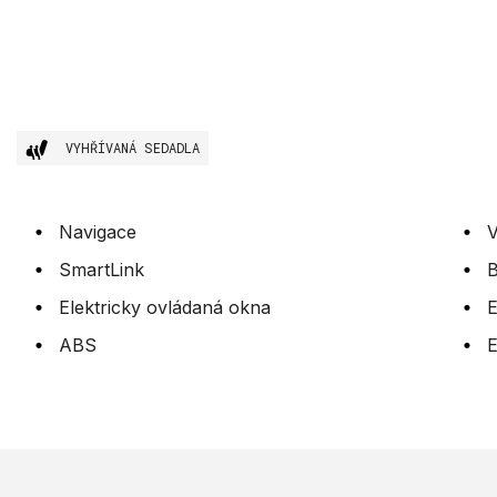
VYHŘÍVANÁ SEDADLA
Navigace
V
SmartLink
B
Elektricky ovládaná okna
E
ABS