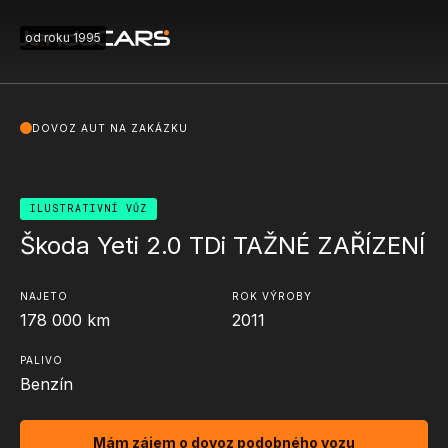
od roku 1995
DOVOZ AUT NA ZAKÁZKU
ILUSTRATIVNÍ VŮZ
Škoda Yeti 2.0 TDi TAŽNÉ ZAŘÍZENÍ
NAJETO
ROK VÝROBY
178 000
km
2011
PALIVO
Benzín
Mám zájem o dovoz podobného vozu