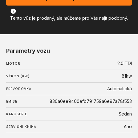
Tento vůz je prodaný, ale můžeme pro Vás najít podobný.
Parametry vozu
2.0 TDI
MOTOR
81kw
VÝKON (KW)
Automatická
PŘEVODOVKA
830a0ee9400efb791759a6e97a78f553
EMISE
Sedan
KAROSERIE
Ano
SERVISNÍ KNIHA