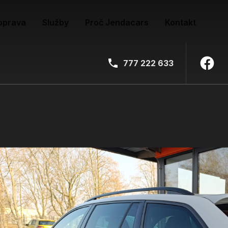
oprava
Služby
Proč Jendacars
Kontakt
777 222 633