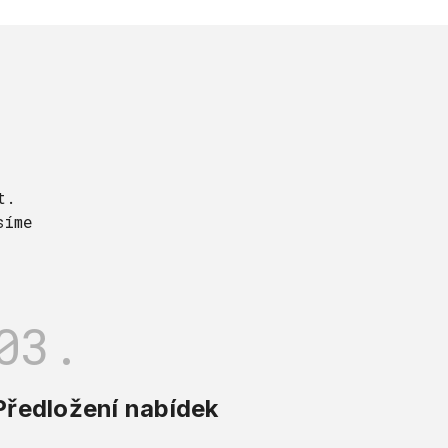
t.
síme
03.
Předložení nabídek