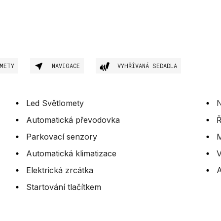
METY
NAVIGACE
VYHŘÍVANÁ SEDADLA
Led Světlomety
N
Automatická převodovka
Ř
Parkovací senzory
M
Automatická klimatizace
V
Elektrická zrcátka
Startování tlačítkem