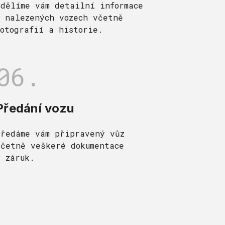
Sdělíme vám detailní informace
o nalezených vozech včetně
fotografií a historie.
06.
Předání vozu
Předáme vám připravený vůz
včetně veškeré dokumentace
a záruk.