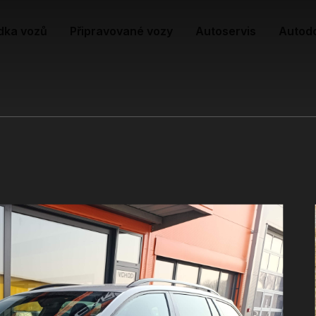
dka vozů
Připravované vozy
Autoservis
Autod