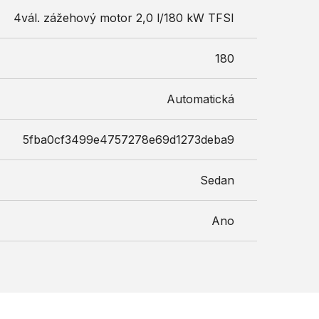
4vál. zážehový motor 2,0 l/180 kW TFSI
180
Automatická
5fba0cf3499e4757278e69d1273deba9
Sedan
Ano