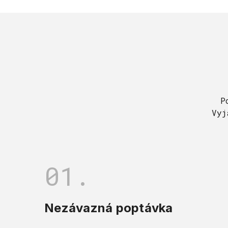
P
Vyj
01.
Nezávazná poptávka