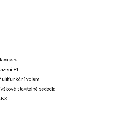
avigace
azení F1
ultifunkční volant
ýškově stavitelné sedadla
ABS