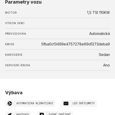
Parametry vozu
1,5 TSI 110KW
MOTOR
VÝKON (KW)
Automatická
PŘEVODOVKA
5fba0cf3499e4757278e69d1273deba9
EMISE
Sedan
KAROSERIE
Ano
SERVISNÍ KNIHA
Výbava
AUTOMATICKÁ KLIMATIZACE
LED SVĚTLOMETY
NAVIGACE
TAŽNÉ ZAŘÍZENÍ