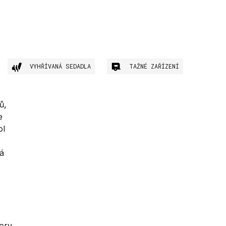
VYHŘÍVANÁ SEDADLA
TAŽNÉ ZAŘÍZENÍ
ů,
e
ol
vá
zory