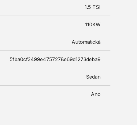
1.5 TSI
110KW
Automatická
5fba0cf3499e4757278e69d1273deba9
Sedan
Ano