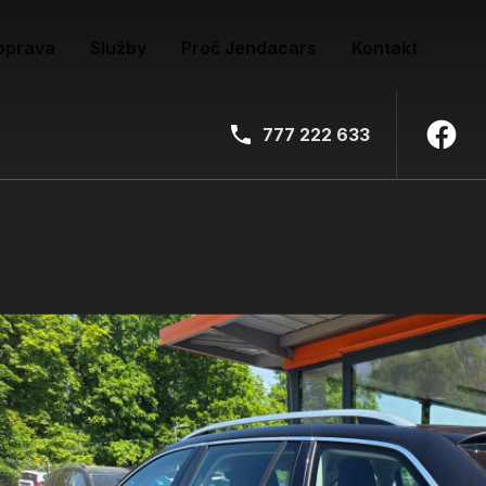
oprava
Služby
Proč Jendacars
Kontakt
777 222 633