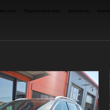
dka vozů
Připravované vozy
Autoservis
Autod