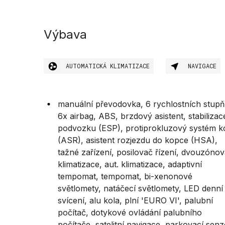
Výbava
AUTOMATICKÁ KLIMATIZACE
NAVIGACE
manuální převodovka, 6 rychlostních stupň
6x airbag, ABS, brzdový asistent, stabilizac
podvozku (ESP), protiprokluzový systém k
(ASR), asistent rozjezdu do kopce (HSA),
tažné zařízení, posilovač řízení, dvouzóno
klimatizace, aut. klimatizace, adaptivní
tempomat, tempomat, bi-xenonové
světlomety, natáčecí světlomety, LED denní
svícení, alu kola, plní 'EURO VI', palubní
počítač, dotykové ovládání palubního
počítače, satelitní navigace, parkovací sen