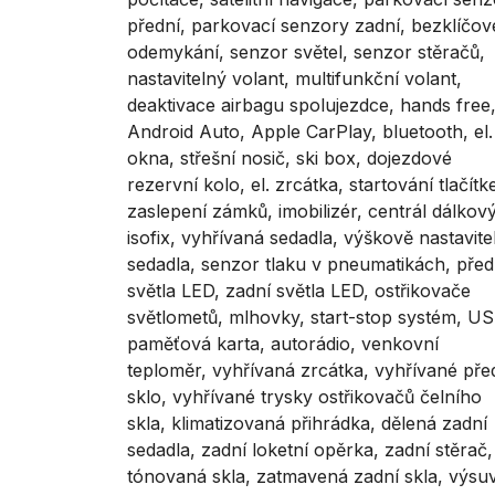
přední, parkovací senzory zadní, bezklíčov
odemykání, senzor světel, senzor stěračů,
nastavitelný volant, multifunkční volant,
deaktivace airbagu spolujezdce, hands free
Android Auto, Apple CarPlay, bluetooth, el.
okna, střešní nosič, ski box, dojezdové
rezervní kolo, el. zrcátka, startování tlačít
zaslepení zámků, imobilizér, centrál dálkový
isofix, vyhřívaná sedadla, výškově nastavite
sedadla, senzor tlaku v pneumatikách, před
světla LED, zadní světla LED, ostřikovače
světlometů, mlhovky, start-stop systém, US
paměťová karta, autorádio, venkovní
teploměr, vyhřívaná zrcátka, vyhřívané pře
sklo, vyhřívané trysky ostřikovačů čelního
skla, klimatizovaná přihrádka, dělená zadní
sedadla, zadní loketní opěrka, zadní stěrač,
tónovaná skla, zatmavená zadní skla, výsu