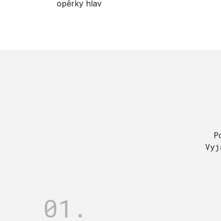
opěrky hlav
P
Vyj
01.