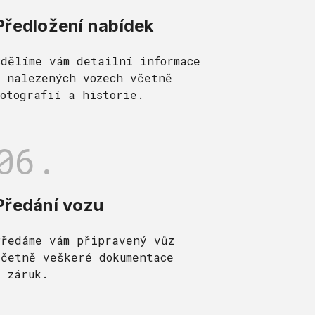
Předložení nabídek
Sdělíme vám detailní informace
o nalezených vozech včetně
fotografií a historie.
06.
Předání vozu
Předáme vám připravený vůz
včetně veškeré dokumentace
a záruk.