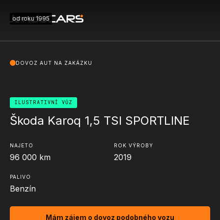
od roku 1995
DOVOZ AUT NA ZAKÁZKU
ILUSTRATIVNÍ VŮZ
Škoda Karoq 1,5 TSI SPORTLINE
NAJETO
ROK VÝROBY
96 000
km
2019
PALIVO
Benzín
Mám zájem o dovoz podobného vozu