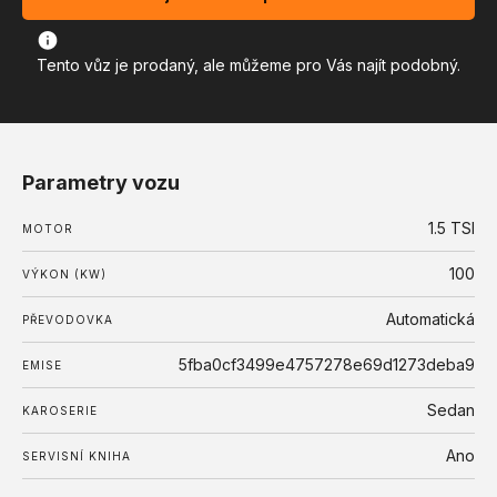
Tento vůz je prodaný, ale můžeme pro Vás najít podobný.
Parametry vozu
1.5 TSI
MOTOR
100
VÝKON (KW)
Automatická
PŘEVODOVKA
5fba0cf3499e4757278e69d1273deba9
EMISE
Sedan
KAROSERIE
Ano
SERVISNÍ KNIHA