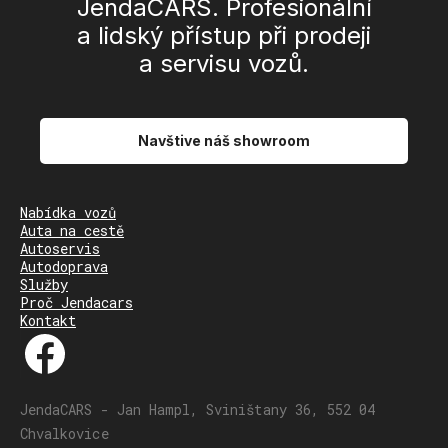
JendaCARS. Profesionální
a lidský přístup při prodeji
a servisu vozů.
Navštive náš showroom
Nabídka vozů
Auta na cestě
Autoservis
Autodoprava
Služby
Proč Jendacars
Kontakt
JendaCARS - Jan Hampl, Sviništany 36, 552 04
Chvalkovice