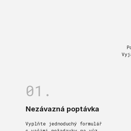
P
Vyj
01.
Nezávazná poptávka
Vyplňte jednoduchý formulář
s vašimi požadavky na vůz.