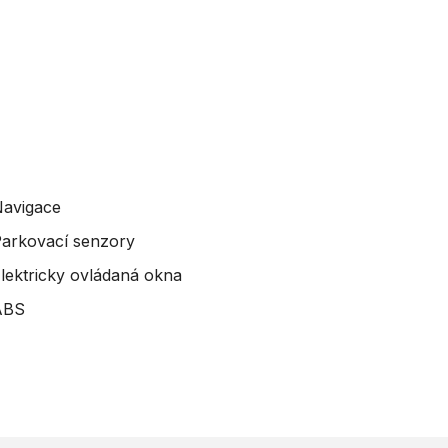
avigace
arkovací senzory
lektricky ovládaná okna
ABS