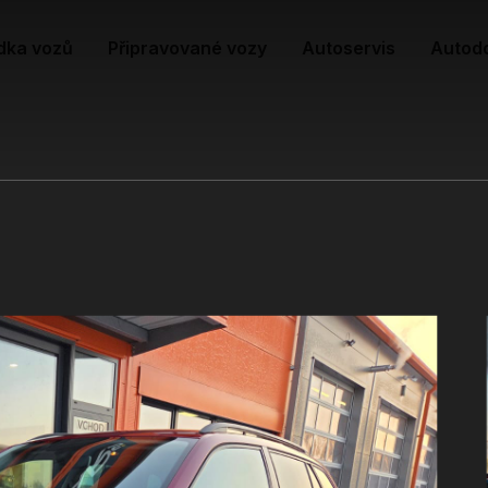
dka vozů
Připravované vozy
Autoservis
Autod