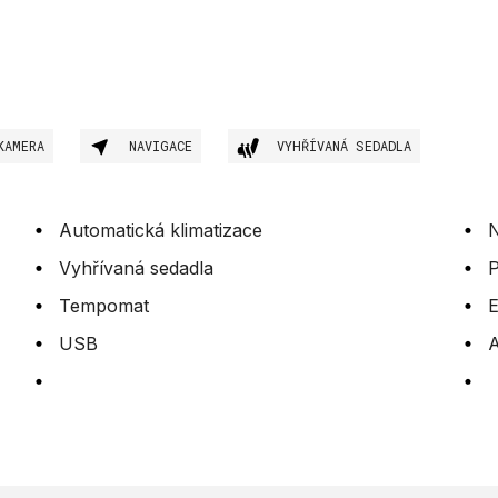
KAMERA
NAVIGACE
VYHŘÍVANÁ SEDADLA
Automatická klimatizace
N
Vyhřívaná sedadla
P
Tempomat
E
USB