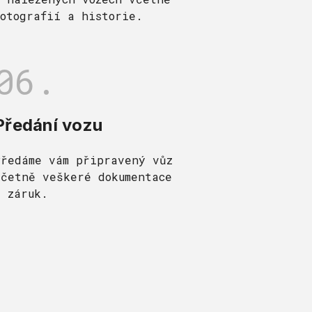
fotografií a historie.
06.
Předání vozu
Předáme vám připravený vůz
včetně veškeré dokumentace
a záruk.