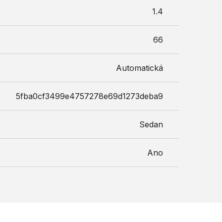
1.4
66
Automatická
5fba0cf3499e4757278e69d1273deba9
Sedan
Ano