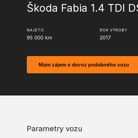
Škoda Fabia 1.4 TDI 
NAJETO
ROK VÝROBY
95 000
km
2017
Mám zájem o dovoz podobného vozu
Parametry vozu