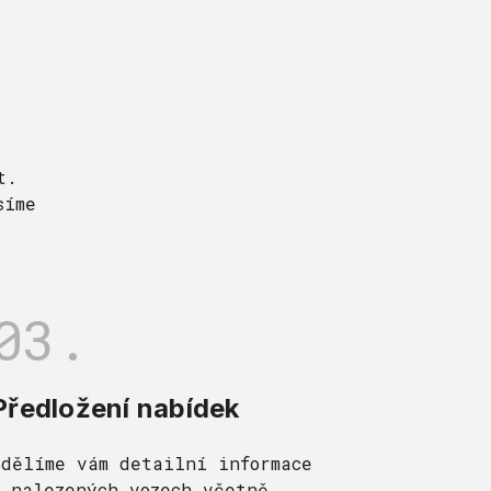
t.
síme
03.
Předložení nabídek
Sdělíme vám detailní informace
o nalezených vozech včetně