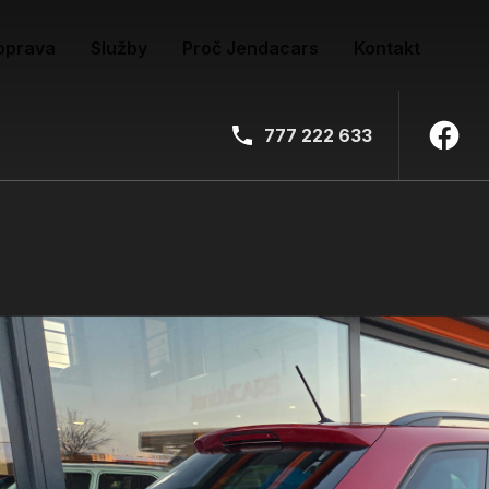
oprava
Služby
Proč Jendacars
Kontakt
777 222 633