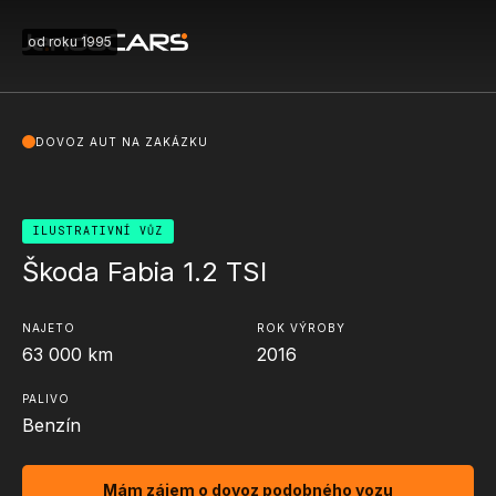
od roku 1995
DOVOZ AUT NA ZAKÁZKU
ILUSTRATIVNÍ VŮZ
Škoda Fabia 1.2 TSI
NAJETO
ROK VÝROBY
63 000
km
2016
PALIVO
Benzín
Mám zájem o dovoz podobného vozu