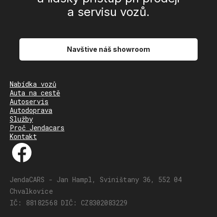
a servisu vozů.
Navštive náš showroom
Nabídka vozů
Auta na cestě
Autoservis
Autodoprava
Služby
Proč Jendacars
Kontakt
JendaCARS - Jan Hampl, Sviništany 36, 552 04
Chvalkovice
IČ: 88182568 DIČ: CZ8302083229