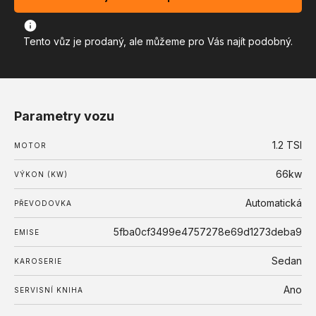
Tento vůz je prodaný, ale můžeme pro Vás najít podobný.
Parametry vozu
1.2 TSI
MOTOR
66kw
VÝKON (KW)
Automatická
PŘEVODOVKA
5fba0cf3499e4757278e69d1273deba9
EMISE
Sedan
KAROSERIE
Ano
SERVISNÍ KNIHA