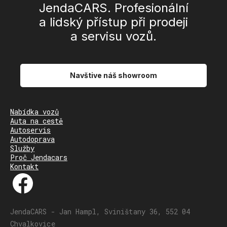
JendaCARS. Profesionální
a lidský přístup při prodeji
a servisu vozů.
Navštive náš showroom
Nabídka vozů
Auta na cestě
Autoservis
Autodoprava
Služby
Proč Jendacars
Kontakt
JendaCARS - Jan Hampl, Sviništany 36, 552 04
Chvalkovice