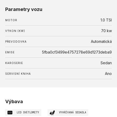
Parametry vozu
1.0 TSI
MOTOR
70 kw
VÝKON (KW)
Automatická
PŘEVODOVKA
5fba0cf3499e4757278e69d1273deba9
EMISE
Sedan
KAROSERIE
Ano
SERVISNÍ KNIHA
Výbava
LED SVĚTLOMETY
VYHŘÍVANÁ SEDADLA