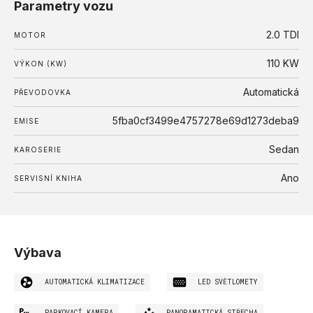
Parametry vozu
2.0 TDI
MOTOR
110 KW
VÝKON (KW)
Automatická
PŘEVODOVKA
5fba0cf3499e4757278e69d1273deba9
EMISE
Sedan
KAROSERIE
Ano
SERVISNÍ KNIHA
Výbava
AUTOMATICKÁ KLIMATIZACE
LED SVĚTLOMETY
PARKOVACÍ KAMERA
PANORAMATICKÁ STŘECHA