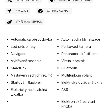
NAVIGACE
VIRTUAL COCKPIT
VYHŘÍVANÁ SEDADLA
Automatická převodovka
Automatická klimatizace
Led světlomety
Parkovací kamera
Navigace
Panoramatická střecha
Vyhřívaná sedadla
Virtual cockpit
SmartLink
Bluetooth
Nastavení jízdních režimů
Multifunkční volant
Startování tlačítkem
Elektricky ovládaná okna
Elektricky nastavitelná
ABS
zrcátka
Elektronická servisní
knížka