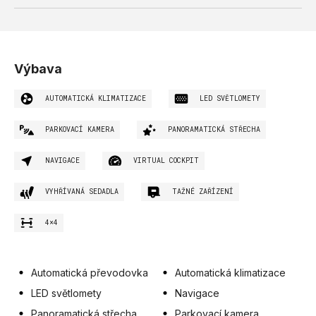
Výbava
AUTOMATICKÁ KLIMATIZACE
LED SVĚTLOMETY
PARKOVACÍ KAMERA
PANORAMATICKÁ STŘECHA
NAVIGACE
VIRTUAL COCKPIT
VYHŘÍVANÁ SEDADLA
TAŽNÉ ZAŘÍZENÍ
4×4
Automatická převodovka
Automatická klimatizace
LED světlomety
Navigace
Panoramatická střecha
Parkovací kamera