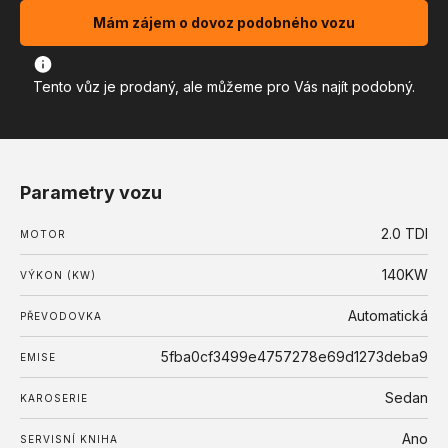
Mám zájem o dovoz podobného vozu
Tento vůz je prodaný, ale můžeme pro Vás najít podobný.
Parametry vozu
2.0 TDI
MOTOR
140KW
VÝKON (KW)
Automatická
PŘEVODOVKA
5fba0cf3499e4757278e69d1273deba9
EMISE
Sedan
KAROSERIE
Ano
SERVISNÍ KNIHA