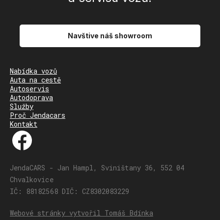
Navštive náš showroom
Nabídka vozů
Auta na cestě
Autoservis
Autodoprava
Služby
Proč Jendacars
Kontakt
JendaCARS - Jan Hampl, Sviništany 36, 552 04
Chvalkovice
IČ: 88182568 DIČ: CZ8302083229
Webové stránky vytvořil Tomáš Bdínka