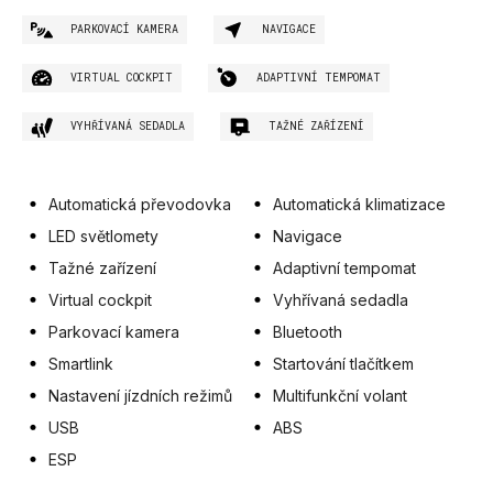
PARKOVACÍ KAMERA
NAVIGACE
VIRTUAL COCKPIT
ADAPTIVNÍ TEMPOMAT
VYHŘÍVANÁ SEDADLA
TAŽNÉ ZAŘÍZENÍ
Automatická převodovka
Automatická klimatizace
LED světlomety
Navigace
Tažné zařízení
Adaptivní tempomat
Virtual cockpit
Vyhřívaná sedadla
Parkovací kamera
Bluetooth
Smartlink
Startování tlačítkem
Nastavení jízdních režimů
Multifunkční volant
USB
ABS
ESP