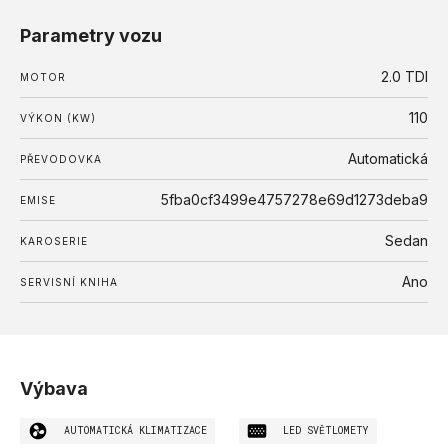
Parametry vozu
2.0 TDI
MOTOR
110
VÝKON (KW)
Automatická
PŘEVODOVKA
5fba0cf3499e4757278e69d1273deba9
EMISE
Sedan
KAROSERIE
Ano
SERVISNÍ KNIHA
Výbava
AUTOMATICKÁ KLIMATIZACE
LED SVĚTLOMETY