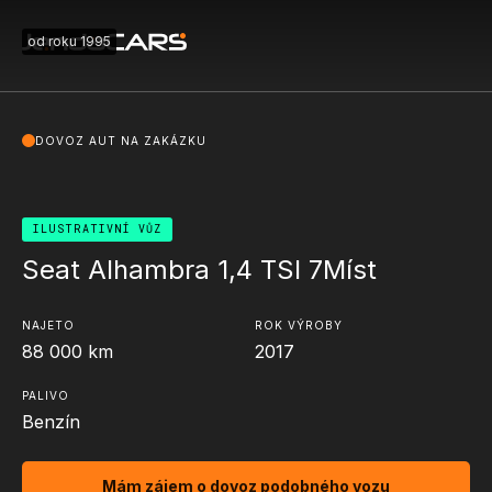
od roku 1995
DOVOZ AUT NA ZAKÁZKU
ILUSTRATIVNÍ VŮZ
Seat Alhambra 1,4 TSI 7Míst
NAJETO
ROK VÝROBY
88 000
km
2017
PALIVO
Benzín
Mám zájem o dovoz podobného vozu