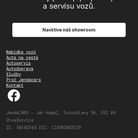
a servisu vozů.
Navštive náš showroom
Nabídka vozů
Auta na cestě
Autoservis
Autodoprava
Služby
Proč Jendacars
Kontakt
JendaCARS - Jan Hampl, Sviništany 36, 552 04
Chvalkovice
IČ: 88182568 DIČ: CZ8302083229