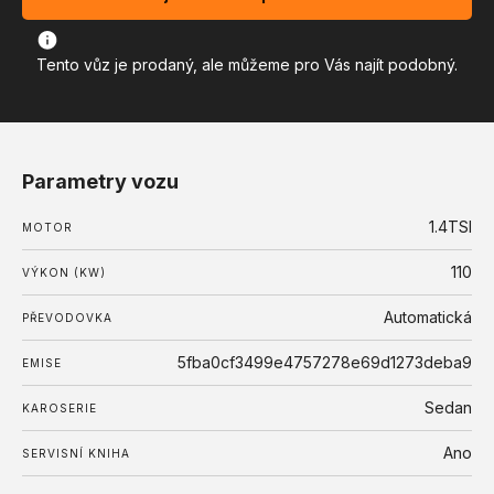
Tento vůz je prodaný, ale můžeme pro Vás najít podobný.
Parametry vozu
1.4TSI
MOTOR
110
VÝKON (KW)
Automatická
PŘEVODOVKA
5fba0cf3499e4757278e69d1273deba9
EMISE
Sedan
KAROSERIE
Ano
SERVISNÍ KNIHA