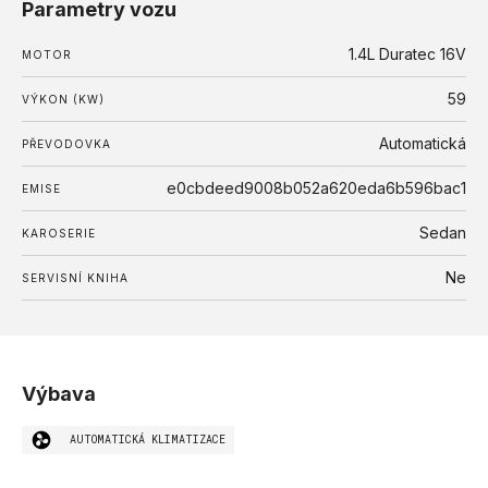
Parametry vozu
1.4L Duratec 16V
MOTOR
59
VÝKON (KW)
Automatická
PŘEVODOVKA
e0cbdeed9008b052a620eda6b596bac1
EMISE
Sedan
KAROSERIE
Ne
SERVISNÍ KNIHA
Výbava
AUTOMATICKÁ KLIMATIZACE