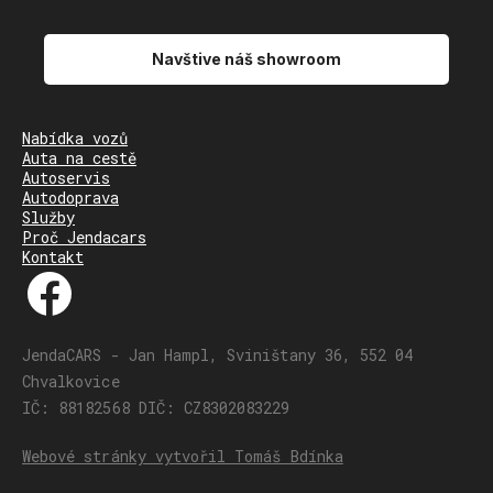
Navštive náš showroom
Nabídka vozů
Auta na cestě
Autoservis
Autodoprava
Služby
Proč Jendacars
Kontakt
JendaCARS - Jan Hampl, Sviništany 36, 552 04
Chvalkovice
IČ: 88182568 DIČ: CZ8302083229
Webové stránky vytvořil Tomáš Bdínka