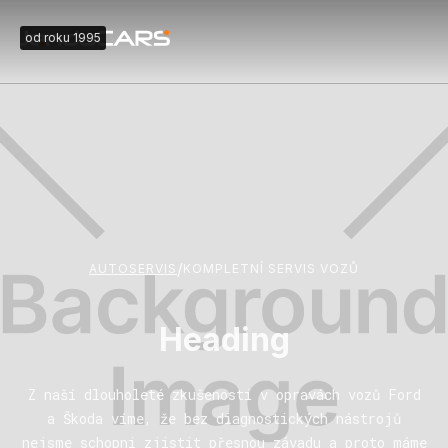
od roku 1995
/
AUTOSERVIS
KOMPLETNÍ SERVIS VOZŮ
Heading
Z naší dlouholeté zkušenosti v opravách vozů Ford
a Škoda víme, že bez diagnostických nástrojů
nejsme schopni zjistit přesnou závadu a proto máme