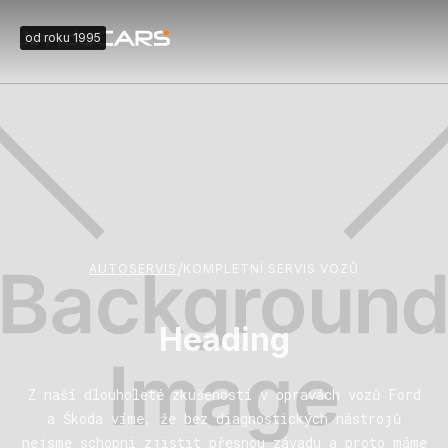
od roku 1995
/
AUTOSERVIS
KOMPLETNÍ SERVIS VOZŮ
Heading
Z naší dlouholeté zkušenosti v opravách vozů Ford
a Škoda víme, že bez diagnostických nástrojů
nejsme schopni zjistit přesnou závadu a proto máme