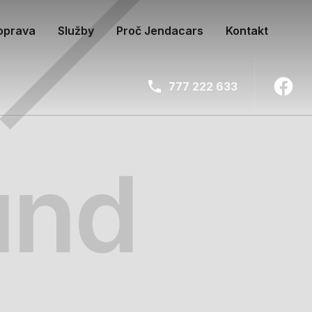
oprava
Služby
Proč Jendacars
Kontakt
777 222 633