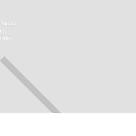
 Škoda
pni
níky