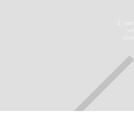
Z naš
ví
zji