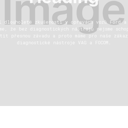
í dlouholeté zkušenosti v opravách vozů Ford a
me, že bez diagnostických nástrojů nejsme scho
stit přesnou závadu a proto máme pro naše zákaz
diagnostické nástroje VAG a FOCOM.