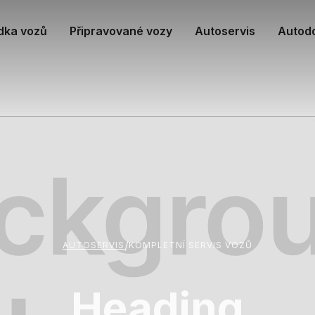
dka vozů
Připravované vozy
Autoservis
Autod
/
AUTOSERVIS
KOMPLETNÍ SERVIS VOZŮ
Heading