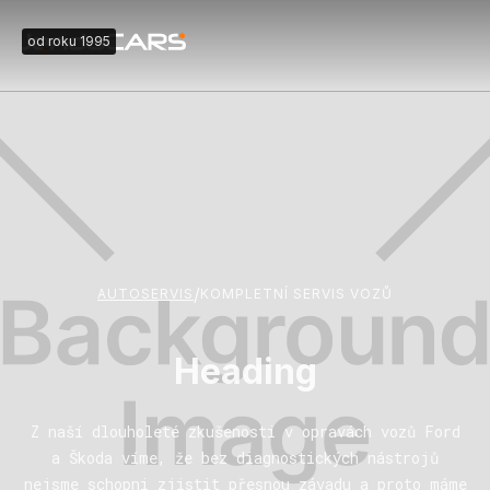
od roku 1995
/
AUTOSERVIS
KOMPLETNÍ SERVIS VOZŮ
Heading
Z naší dlouholeté zkušenosti v opravách vozů Ford
a Škoda víme, že bez diagnostických nástrojů
nejsme schopni zjistit přesnou závadu a proto máme