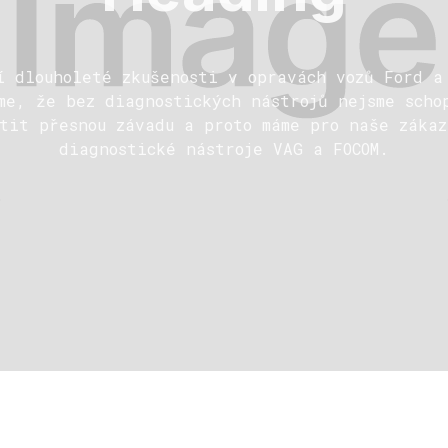
í dlouholeté zkušenosti v opravách vozů Ford a
me, že bez diagnostických nástrojů nejsme scho
stit přesnou závadu a proto máme pro naše zákaz
diagnostické nástroje VAG a FOCOM.