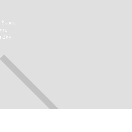
 Škoda
pni
níky