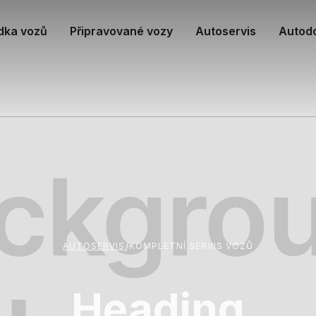
dka vozů
Připravované vozy
Autoservis
Autod
/
AUTOSERVIS
KOMPLETNÍ SERVIS VOZŮ
Heading