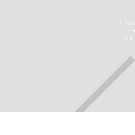
Z naš
ví
zji