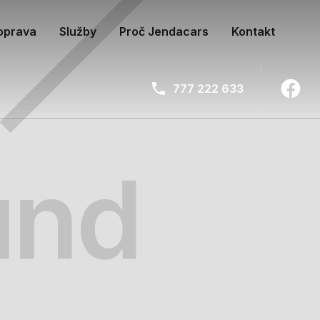
oprava
Služby
Proč Jendacars
Kontakt
777 222 633