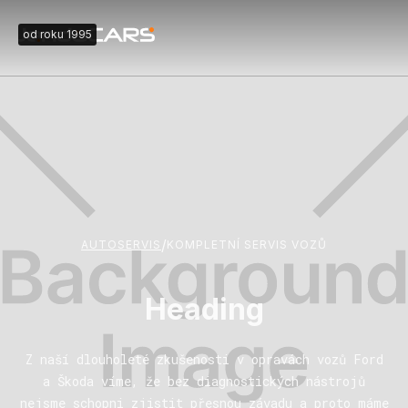
od roku 1995
/
AUTOSERVIS
KOMPLETNÍ SERVIS VOZŮ
Heading
Z naší dlouholeté zkušenosti v opravách vozů Ford
a Škoda víme, že bez diagnostických nástrojů
nejsme schopni zjistit přesnou závadu a proto máme