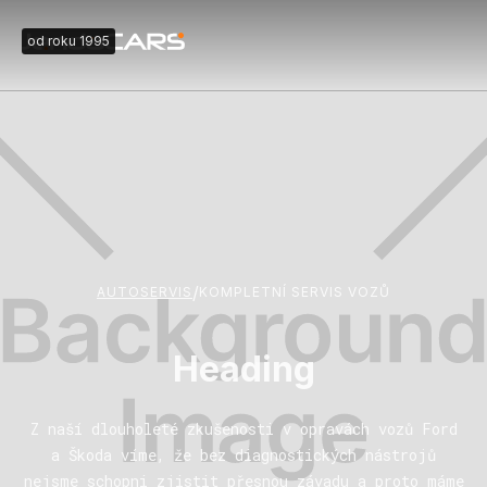
od roku 1995
/
AUTOSERVIS
KOMPLETNÍ SERVIS VOZŮ
Heading
Z naší dlouholeté zkušenosti v opravách vozů Ford
a Škoda víme, že bez diagnostických nástrojů
nejsme schopni zjistit přesnou závadu a proto máme