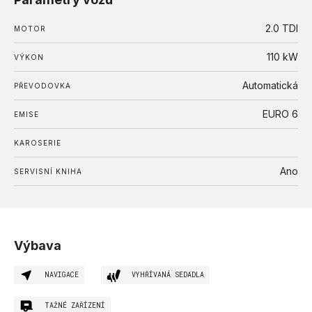
2.0 TDI
MOTOR
110
kW
VÝKON
Automatická
PŘEVODOVKA
EURO 6
EMISE
KAROSERIE
Ano
SERVISNÍ KNIHA
Výbava
NAVIGACE
VYHŘÍVANÁ SEDADLA
TAŽNÉ ZAŘÍZENÍ