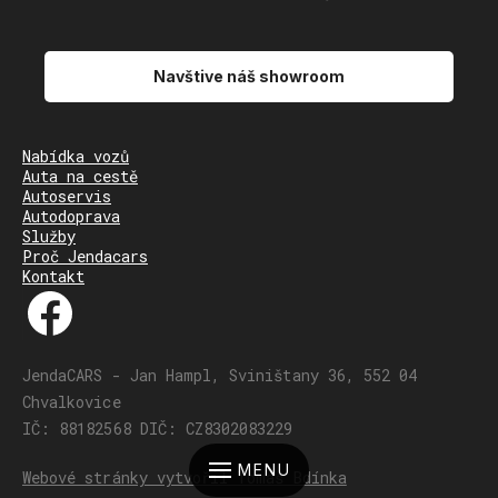
Navštive náš showroom
Nabídka vozů
Auta na cestě
Autoservis
Autodoprava
Služby
Proč Jendacars
Kontakt
JendaCARS - Jan Hampl, Sviništany 36, 552 04
Chvalkovice
IČ: 88182568 DIČ: CZ8302083229
MENU
Webové stránky vytvořil Tomáš Bdínka