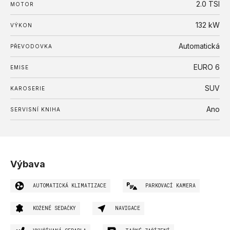
2.0 TSI
MOTOR
132
kW
VÝKON
Automatická
PŘEVODOVKA
EURO 6
EMISE
SUV
KAROSERIE
Ano
SERVISNÍ KNIHA
Výbava
AUTOMATICKÁ KLIMATIZACE
PARKOVACÍ KAMERA
KOŽENÉ SEDAČKY
NAVIGACE