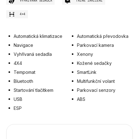
VYHŘÍVANÁ SEDADLA
TAŽNÉ ZAŘÍZENÍ
4×4
Automatická klimatizace
Automatická převodovka
Navigace
Parkovací kamera
Vyhřívaná sedadla
Xenony
4X4
Kožené sedačky
Tempomat
SmartLink
Bluetooth
Multifunkční volant
Startování tlačítkem
Parkovací senzory
USB
ABS
ESP