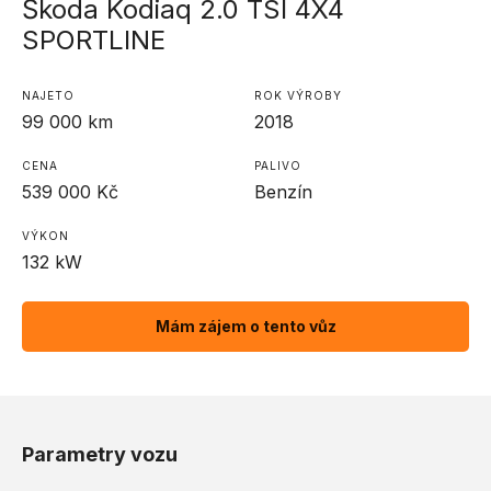
Škoda Kodiaq 2.0 TSI 4X4
SPORTLINE
NAJETO
ROK VÝROBY
99 000
km
2018
CENA
PALIVO
539 000
Kč
Benzín
VÝKON
132
kW
Mám zájem o tento vůz
Parametry vozu