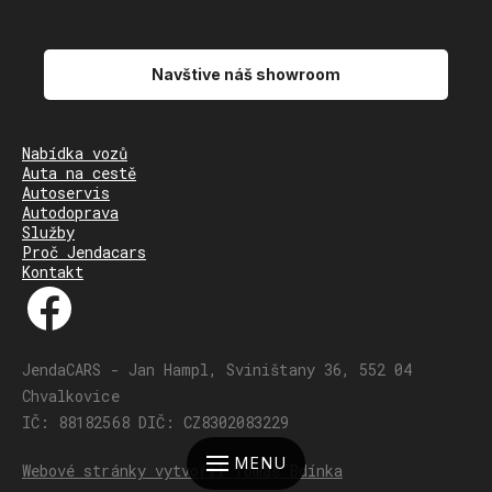
Navštive náš showroom
Nabídka vozů
Auta na cestě
Autoservis
Autodoprava
Služby
Proč Jendacars
Kontakt
JendaCARS - Jan Hampl, Sviništany 36, 552 04
Chvalkovice
IČ: 88182568 DIČ: CZ8302083229
MENU
Webové stránky vytvořil Tomáš Bdínka